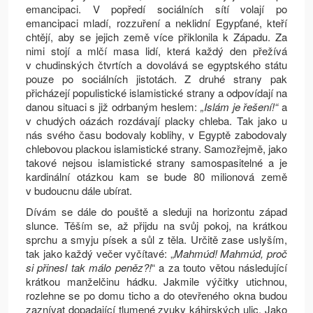
emancipaci. V popředí sociálních sítí volají po
emancipaci mladí, rozzuření a neklidní Egypťané, kteří
chtějí, aby se jejich země více přiklonila k Západu. Za
nimi stojí a mlčí masa lidí, která každý den přežívá
v chudinských čtvrtích a dovolává se egyptského státu
pouze po sociálních jistotách. Z druhé strany pak
přicházejí populistické islamistické strany a odpovídají na
danou situaci s již odrbaným heslem:
„Islám je řešení!“
a
v chudých oázách rozdávají placky chleba. Tak jako u
nás svého času bodovaly koblihy, v Egyptě zabodovaly
chlebovou plackou islamistické strany. Samozřejmě, jako
takové nejsou islamistické strany samospasitelné a je
kardinální otázkou kam se bude 80 milionová země
v budoucnu dále ubírat.
Dívám se dále do pouště a sleduji na horizontu západ
slunce. Těším se, až přijdu na svůj pokoj, na krátkou
sprchu a smyju písek a sůl z těla. Určitě zase uslyším,
tak jako každý večer vyčítavé: „
Mahmúd! Mahmúd, proč
si přinesl tak málo peněz?!
“ a za touto větou následující
krátkou manželčinu hádku. Jakmile výčitky utichnou,
rozlehne se po domu ticho a do otevřeného okna budou
zaznívat dopadající tlumené zvuky káhirských ulic. Jako