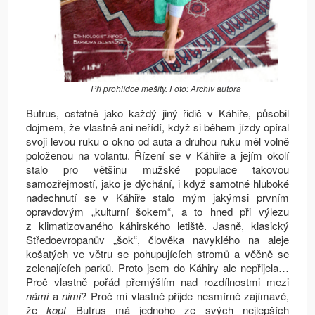
Při prohlídce mešity. Foto: Archiv autora
Butrus, ostatně jako každý jiný řidič v Káhiře, působil
dojmem, že vlastně ani neřídí, když si během jízdy opíral
svoji levou ruku o okno od auta a druhou ruku měl volně
položenou na volantu. Řízení se v Káhiře a jejím okolí
stalo pro většinu mužské populace takovou
samozřejmostí, jako je dýchání, i když samotné hluboké
nadechnutí se v Káhiře stalo mým jakýmsi prvním
opravdovým „kulturní šokem“, a to hned při výlezu
z klimatizovaného káhirského letiště. Jasně, klasický
Středoevropanův „šok“, člověka navyklého na aleje
košatých ve větru se pohupujících stromů a věčně se
zelenajících parků. Proto jsem do Káhiry ale nepřijela…
Proč vlastně pořád přemýšlím nad rozdílnostmi mezi
námi
a
nimi
? Proč mi vlastně přijde nesmírně zajímavé,
že
kopt
Butrus má jednoho ze svých nejlepších