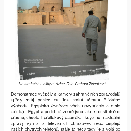
Na hradbách mešity al-Azhar. Foto: Barbora Zelenková
Demonstrace vyčpěly a kamery zahraničních zpravodajů
upřely svůj pohled na jiná horká témata Blízkého
východu. Egyptská
frustrace
však nevymizela a stále
existuje. Egypt a podobné země jsou jako sud střelného
prachu, chcete-li přetlakový papiňák. I když nám aktuální
zprávy vymizí z televizních obrazovek nebo displejů
našich chytrých telefonů, stále
to
něco
tady je a volá po