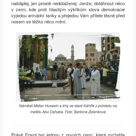
našláplej, jen prostě nedotaženej. Jenže, dotáhnout něco
v zemi, kde proti hlasitým výkřikům slova
demokracie
vyjedou armádní tanky a přejedou Vám přítele těsně před
nosem se těžko něco mění.
Náměstí Midan Hussein a trhy ve staré Káhiře z pohledu na
mešitu Abú Dahaba. Foto: Barbora Zelenková
Právě Egypt byl jednou z prvních zemí, která rozžehla