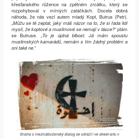
křesťanského růžence na zpětném zrcátku, který se
rozpohyboval v mírných zatáčkách. Docela dobrá
náhoda, že nás vezl autem mladý Kopt, Butrus (Petr).
„
Můžu se tě zeptat, jaký máš názor na to, že si řada lidí
myslí, že koptové a muslimové se nemají v lásce?
“ ptám
se Butruse. „
To je úplná blbost. Já mám spoustu
muslimských kamarádů, nemám s tím žádný problém a
oni také ne
.“
Snaha o mezináboženský dialog se odráží i ve street-artu v