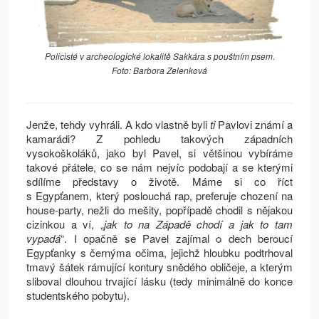
Policisté v archeologické lokalitě Sakkára s pouštním psem.
Foto: Barbora Zelenková
Jenže, tehdy vyhráli. A kdo vlastně byli
ti
Pavlovi známí a
kamarádi? Z pohledu takových západních
vysokoškoláků, jako byl Pavel, si většinou vybíráme
takové přátele, co se nám nejvíc podobají a se kterými
sdílíme představy o životě. Máme si co říct
s Egypťanem, který poslouchá rap, preferuje chození na
house-party, nežli do mešity, popřípadě chodil s nějakou
cizinkou a ví, „
jak to na Západě chodí a jak to tam
vypadá
“. I opačně se Pavel zajímal o dech beroucí
Egypťanky s černýma očima, jejichž hloubku podtrhoval
tmavý šátek rámující kontury snědého obličeje, a kterým
sliboval dlouhou trvající lásku (tedy minimálně do konce
studentského pobytu).