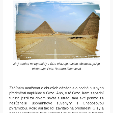
Jiný pohled na pyramidy v Gíze ukazuje hustou zástavbu, jež je
obklopuje. Foto: Barbora Zelenková
Začínám uvažovat o chudých oázách a o hodně nuzných
předměstí například v Gíze. Ano, v té Gíze, kam západní
turisté jezdí za divem světa a utrácí tam své peníze za
nejrůznější upomínkové suvenýry s Cheopsovou
pyramidou. Kolik asi tak lidí zavítalo na předměstí Gízy a
poznali skutečnou tvář Káhiry? Právě tam jsem si koupila