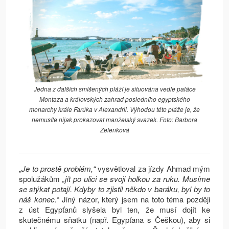
Jedna z dalších smíšených pláží je situována vedle paláce
Montaza a královských zahrad posledního egyptského
monarchy krále Farúka v Alexandrii. Výhodou této pláže je, že
nemusíte nijak prokazovat manželský svazek. Foto: Barbora
Zelenková
„
Je to prostě problém,“
vysvětloval za jízdy Ahmad mým
spolužákům
„jít po ulici se svoji holkou za ruku. Musíme
se stýkat potají. Kdyby to zjistil někdo v baráku, byl by to
náš konec.
“ Jiný názor, který jsem na toto téma později
z úst Egypťanů slyšela byl ten, že musí dojít ke
skutečnému sňatku (např. Egypťana s Češkou), aby si