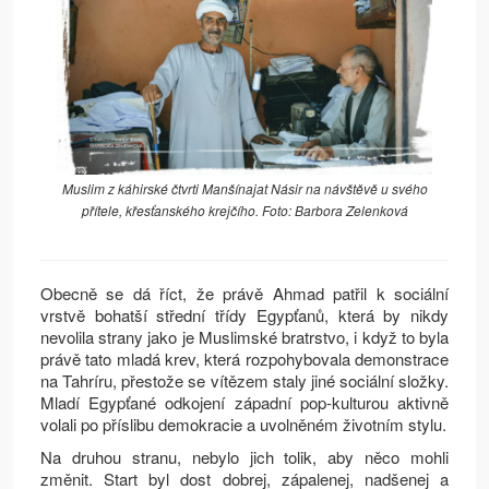
Muslim z káhirské čtvrti Manšínajat Násir na návštěvě u svého
přítele, křesťanského krejčího. Foto: Barbora Zelenková
Obecně se dá říct, že právě Ahmad patřil k sociální
vrstvě bohatší střední třídy Egypťanů, která by nikdy
nevolila strany jako je Muslimské bratrstvo, i když to byla
právě tato mladá krev, která rozpohybovala demonstrace
na Tahríru, přestože se vítězem staly jiné sociální složky.
Mladí Egypťané odkojení západní pop-kulturou aktivně
volali po příslibu demokracie a uvolněném životním stylu.
Na druhou stranu, nebylo jich tolik, aby něco mohli
změnit. Start byl dost dobrej, zápalenej, nadšenej a