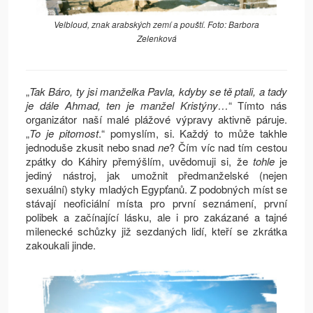
Velbloud, znak arabských zemí a pouští. Foto: Barbora
Zelenková
„
Tak Báro, ty jsi manželka Pavla, kdyby se tě ptali, a tady
je dále Ahmad, ten je manžel Kristýny…
“ Tímto nás
organizátor naší malé plážové výpravy aktivně páruje.
„
To je pitomost
.“ pomyslím, si. Každý to může takhle
jednoduše zkusit nebo snad
ne
? Čím víc nad tím cestou
zpátky do Káhiry přemýšlím, uvědomuji si, že
tohle
je
jediný nástroj, jak umožnit předmanželské (nejen
sexuální) styky mladých Egypťanů. Z podobných míst se
stávají neoficiální místa pro první seznámení, první
polibek a začínající lásku, ale i pro zakázané a tajné
milenecké schůzky již sezdaných lidí, kteří se zkrátka
zakoukali jinde.