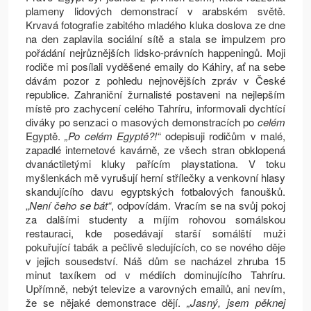
plameny lidových demonstrací v arabském světě.
Krvavá fotografie zabitého mladého kluka doslova ze dne
na den zaplavila sociální sítě a stala se impulzem pro
pořádání nejrůznějších lidsko-právních happeningů. Moji
rodiče mi posílali vyděšené emaily do Káhiry, ať na sebe
dávám pozor z pohledu nejnovějších zpráv v České
republice. Zahraniční žurnalisté postaveni na nejlepším
místě pro zachycení celého Tahríru, informovali dychtící
diváky po senzaci o masových demonstracích po
celém
Egyptě.
„
Po celém Egyptě?!“
odepisuji rodičům v malé,
zapadlé internetové kavárně, ze všech stran obklopená
dvanáctiletými kluky pařícím playstationa. V toku
myšlenkách mě vyrušují herní střílečky a venkovní hlasy
skandujícího davu egyptských fotbalových fanoušků.
„
Není čeho se bát“
, odpovídám. Vracím se na svůj pokoj
za dalšími studenty a míjím rohovou somálskou
restauraci, kde posedávají starší somálští muži
pokuřující tabák a pečlivě sledujících, co se nového děje
v jejich sousedství. Náš dům se nacházel zhruba 15
minut taxíkem od v médiích dominujícího Tahríru.
Upřímně, nebýt televize a varovných emailů, ani nevím,
že se nějaké demonstrace dějí.
„Jasný, jsem pěknej