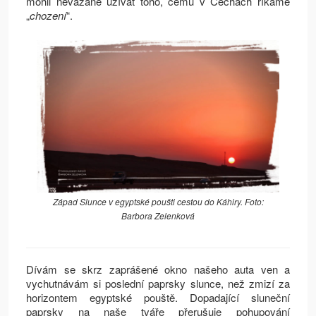
mohli nevázaně užívat toho, čemu v Čechách říkáme
„
chození
“.
Západ Slunce v egyptské poušti cestou do Káhiry. Foto:
Barbora Zelenková
Dívám se skrz zaprášené okno našeho auta ven a
vychutnávám si poslední paprsky slunce, než zmizí za
horizontem egyptské pouště. Dopadající sluneční
paprsky na naše tváře přerušuje pohupování