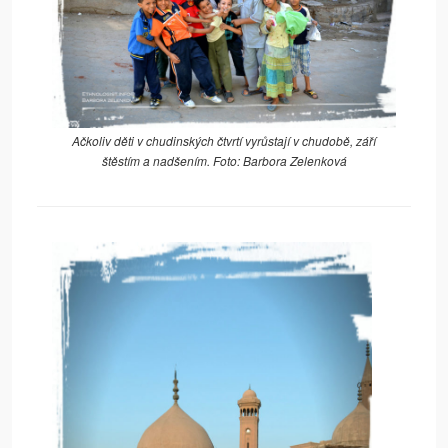
Ačkoliv děti v chudinských čtvrtí vyrůstají v chudobě, září
štěstím a nadšením. Foto: Barbora Zelenková