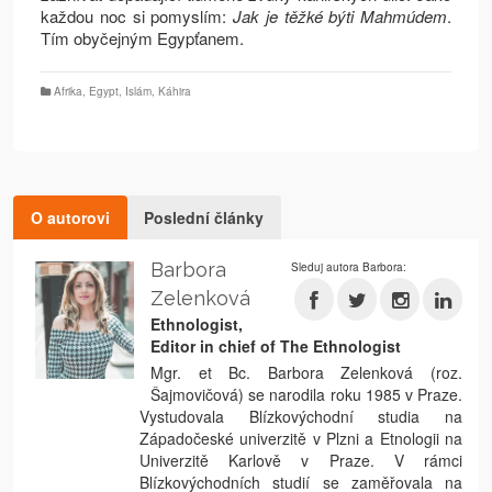
každou noc si pomyslím:
Jak je těžké býti Mahmúdem
.
Tím obyčejným Egypťanem.
Afrika
,
Egypt
,
Islám
,
Káhira
O autorovi
Poslední články
Barbora
Sleduj autora Barbora:
Zelenková
Ethnologist,
Editor in chief of The Ethnologist
Mgr. et Bc. Barbora Zelenková (roz.
Šajmovičová) se narodila roku 1985 v Praze.
Vystudovala Blízkovýchodní studia na
Západočeské univerzitě v Plzni a Etnologii na
Univerzitě Karlově v Praze. V rámci
Blízkovýchodních studií se zaměřovala na