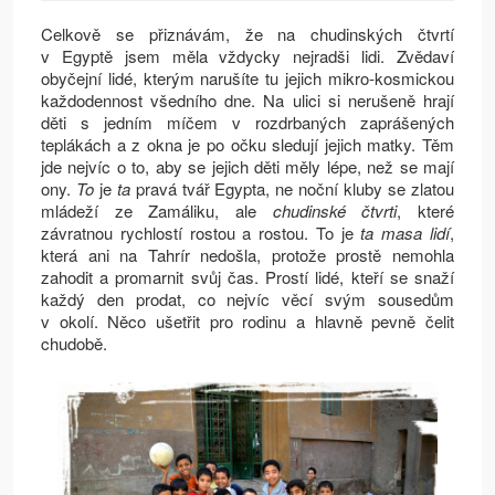
Celkově se přiznávám, že na chudinských čtvrtí
v Egyptě jsem měla vždycky nejradši lidi. Zvědaví
obyčejní lidé, kterým narušíte tu jejich mikro-kosmickou
každodennost všedního dne. Na ulici si nerušeně hrají
děti s jedním míčem v rozdrbaných zaprášených
teplákách a z okna je po očku sledují jejich matky. Těm
jde nejvíc o to, aby se jejich děti měly lépe, než se mají
ony.
To
je
ta
pravá tvář Egypta, ne noční kluby se zlatou
mládeží ze Zamáliku, ale
chudinské čtvrti
, které
závratnou rychlostí rostou a rostou. To je
ta masa lidí
,
která ani na Tahrír nedošla, protože prostě nemohla
zahodit a promarnit svůj čas. Prostí lidé, kteří se snaží
každý den prodat, co nejvíc věcí svým sousedům
v okolí. Něco ušetřit pro rodinu a hlavně pevně čelit
chudobě.