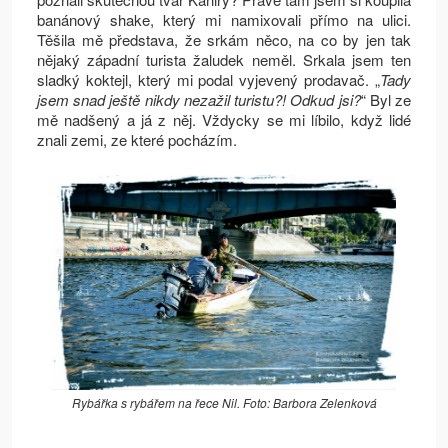
banánový shake, který mi namixovali přímo na ulici.
Těšila mě představa, že srkám něco, na co by jen tak
nějaký západní turista žaludek neměl. Srkala jsem ten
sladký koktejl, který mi podal vyjevený prodavač. „
Tady
jsem snad ještě nikdy nezažil turistu?! Odkud jsi?
“ Byl ze
mě nadšený a já z něj. Vždycky se mi líbilo, když lidé
znali zemi, ze které pocházím.
Rybářka s rybářem na řece Nil. Foto: Barbora Zelenková