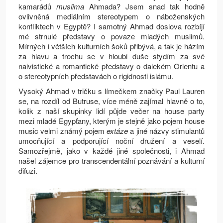
kamarádů
muslima
Ahmada? Jsem snad tak hodně
ovlivněná mediálním stereotypem o náboženských
konfliktech v Egyptě? I samotný Ahmad doslova rozbíjí
mé strnulé představy o povaze mladých muslimů.
Mírných i větších kulturních šoků přibývá, a tak je házím
za hlavu a trochu se v hloubi duše stydím za své
naivistické a romantické představy o dalekém Orientu a
o stereotypních představách o rigidnosti islámu.
Vysoký Ahmad v tričku s límečkem značky Paul Lauren
se, na rozdíl od Butruse, více méně zajímal hlavně o to,
kolik z naší skupinky lidí půjde večer na house party
mezi mladé Egypťany, kterým je stejně jako pojem house
music velmi známý pojem
extáze
a jiné názvy stimulantů
umocňující a podporující noční družení a veselí.
Samozřejmě, jako v každé jiné společnosti, i Ahmad
našel zájemce pro transcendentální poznávání a kulturní
difuzi.