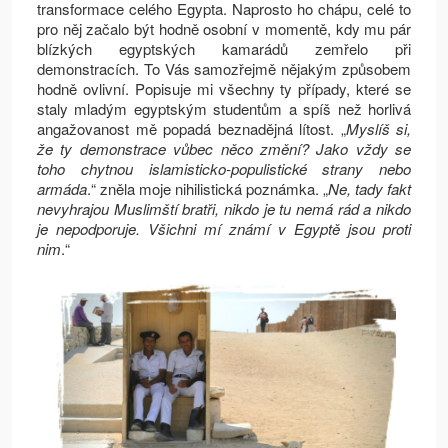
transformace celého Egypta. Naprosto ho chápu, celé to
pro něj začalo být hodně osobní v momentě, kdy mu pár
blízkých egyptských kamarádů zemřelo při
demonstracích. To Vás samozřejmě nějakým způsobem
hodně ovlivní. Popisuje mi všechny ty případy, které se
staly mladým egyptským studentům a spíš než horlivá
angažovanost mě popadá beznadějná lítost. „
Myslíš si,
že ty demonstrace vůbec něco změní? Jako vždy se
toho chytnou islamisticko-populistické strany nebo
armáda
.“ zněla moje nihilistická poznámka. „
Ne, tady fakt
nevyhrajou Muslimští bratři, nikdo je tu nemá rád a nikdo
je nepodporuje. Všichni mí známí v Egyptě jsou proti
nim
.“