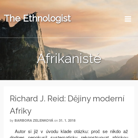
The Ethnologist
Afrikanisté
Richard J. Reid: Dějiny moderní
Afriky
by
on
BARBORA ZELENKOVÁ
31. 1. 2018
Autor si již v úvodu klade otázku: proč se nikdo až
dodnes nepokusil systematicky rekonstruovat africkou