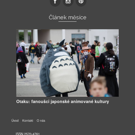
Článek měsíce
Otaku: fanoušci japonské animované kultury
Úvod
Kontakt
O nás
ISSN 2570-4761