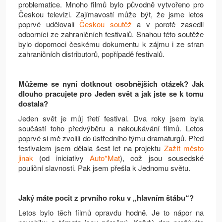
problematice. Mnoho filmů bylo původně vytvořeno pro
Českou televizi. Zajímavostí může být, že jsme letos
poprvé udělovali
Českou soutěž
a v porotě zasedli
odborníci ze zahraničních festivalů. Snahou této soutěže
bylo dopomoci českému dokumentu k zájmu i ze stran
zahraničních distributorů, popřípadě festivalů.
Můžeme se nyní dotknout osobnějších otázek? Jak
dlouho pracujete pro Jeden svět a jak jste se k tomu
dostala?
Jeden svět je můj třetí festival. Dva roky jsem byla
součástí toho předvýběru a nakoukávání filmů. Letos
poprvé si mě zvolili do ústředního týmu dramaturgů. Před
festivalem jsem dělala šest let na projektu
Zažít město
jinak
(od iniciativy
Auto*Mat
), což jsou sousedské
pouliční slavnosti. Pak jsem přešla k Jednomu světu.
Jaký máte pocit z prvního roku v „hlavním štábu“?
Letos bylo těch filmů opravdu hodně. Je to nápor na