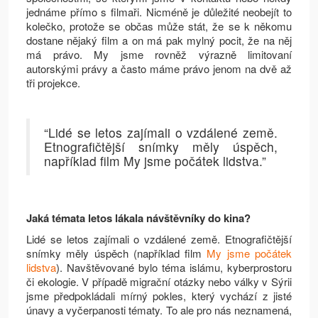
jednáme přímo s filmaři. Nicméně je důležité neobejít to
kolečko, protože se občas může stát, že se k někomu
dostane nějaký film a on má pak mylný pocit, že na něj
má právo. My jsme rovněž výrazně limitovaní
autorskými právy a často máme právo jenom na dvě až
tři projekce.
“Lidé se letos zajímali o vzdálené země.
Etnografičtější snímky měly úspěch,
například film My jsme počátek lidstva.”
Jaká témata letos lákala návštěvníky do kina?
Lidé se letos zajímali o vzdálené země. Etnografičtější
snímky měly úspěch (například film
My jsme počátek
lidstva
). Navštěvované bylo téma islámu, kyberprostoru
či ekologie. V případě migrační otázky nebo války v Sýrii
jsme předpokládali mírný pokles, který vychází z jisté
únavy a vyčerpanosti tématy. To ale pro nás neznamená,