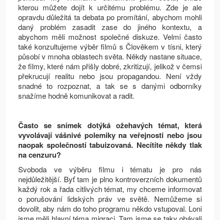
kterou můžete dojít k určitému problému. Zde je ale
opravdu důležitá ta debata po promítání, abychom mohli
daný problém zasadit zase do jiného kontextu, a
abychom měli možnost společné diskuze. Velmi často
také konzultujeme výběr filmů s Člověkem v tísni, který
působí v mnoha oblastech světa. Někdy nastane situace,
že filmy, které nám přišly dobré, zkritizují, jelikož v čemsi
překrucují realitu nebo jsou propagandou. Není vždy
snadné to rozpoznat, a tak se s danými odborníky
snažíme hodně komunikovat a radit.
Často se snímek dotýká ožehavých témat, která
vyvolávají vášnivé polemiky na veřejnosti nebo jsou
naopak společností tabuizovaná. Necítíte někdy tlak
na cenzuru?
Svoboda ve výběru filmu i tématu je pro nás
nejdůležitější. Byť tam je plno kontroverzních dokumentů
každý rok a řada citlivých témat, my chceme informovat
o porušování lidských práv ve světě. Nemůžeme si
dovolit, aby nám do toho programu někdo vstupoval. Loni
jsme měli hlavní téma migraci. Tam jsme se taky obávali