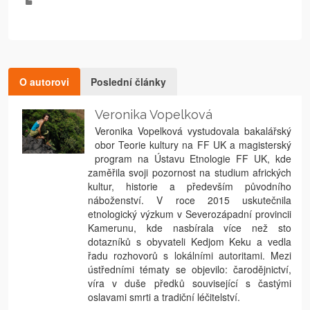
O autorovi
Poslední články
Veronika Vopelková
Veronika Vopelková vystudovala bakalářský
obor Teorie kultury na FF UK a magisterský
program na Ústavu Etnologie FF UK, kde
zaměřila svoji pozornost na studium afrických
kultur, historie a především původního
náboženství. V roce 2015 uskutečnila
etnologický výzkum v Severozápadní provincii
Kamerunu, kde nasbírala více než sto
dotazníků s obyvateli Kedjom Keku a vedla
řadu rozhovorů s lokálními autoritami. Mezi
ústředními tématy se objevilo: čarodějnictví,
víra v duše předků související s častými
oslavami smrti a tradiční léčitelství.