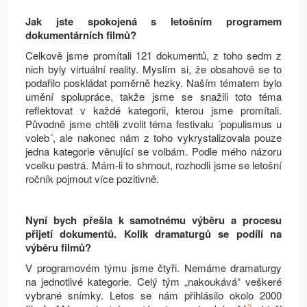
Jak jste spokojená s letošním programem
dokumentárních filmů?
Celkově jsme promítali 121 dokumentů, z toho sedm z
nich byly virtuální reality. Myslím si, že obsahově se to
podařilo poskládat poměrně hezky. Naším tématem bylo
umění spolupráce, takže jsme se snažili toto téma
reflektovat v každé kategorii, kterou jsme promítali.
Původně jsme chtěli zvolit téma festivalu ´populismus u
voleb´, ale nakonec nám z toho vykrystalizovala pouze
jedna kategorie věnující se volbám. Podle mého názoru
vcelku pestrá. Mám-li to shrnout, rozhodli jsme se letošní
ročník pojmout více pozitivně.
Nyní bych přešla k samotnému výběru a procesu
přijetí dokumentů. Kolik dramaturgů se podílí na
výběru filmů?
V programovém týmu jsme čtyři. Nemáme dramaturgy
na jednotlivé kategorie. Celý tým „nakoukává“ veškeré
vybrané snímky. Letos se nám přihlásilo okolo 2000
2.