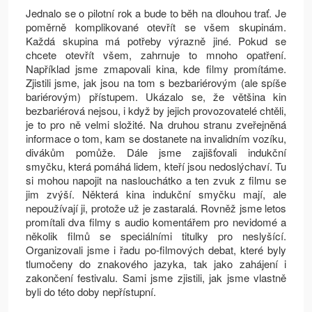
Jednalo se o pilotní rok a bude to běh na dlouhou trať. Je
poměrně komplikované otevřít se všem skupinám.
Každá skupina má potřeby výrazně jiné. Pokud se
chcete otevřít všem, zahrnuje to mnoho opatření.
Například jsme zmapovali kina, kde filmy promítáme.
Zjistili jsme, jak jsou na tom s bezbariérovým (ale spíše
bariérovým) přístupem. Ukázalo se, že většina kin
bezbariérová nejsou, i když by jejich provozovatelé chtěli,
je to pro ně velmi složité. Na druhou stranu zveřejněná
informace o tom, kam se dostanete na invalidním vozíku,
divákům pomůže. Dále jsme zajišťovali indukční
smyčku, která pomáhá lidem, kteří jsou nedoslýchaví. Tu
si mohou napojit na naslouchátko a ten zvuk z filmu se
jim zvýší. Některá kina indukční smyčku mají, ale
nepoužívají ji, protože už je zastaralá. Rovněž jsme letos
promítali dva filmy s audio komentářem pro nevidomé a
několik filmů se speciálními titulky pro neslyšící.
Organizovali jsme i řadu po-filmových debat, které byly
tlumočeny do znakového jazyka, tak jako zahájení i
zakončení festivalu. Sami jsme zjistili, jak jsme vlastně
byli do této doby nepřístupní.