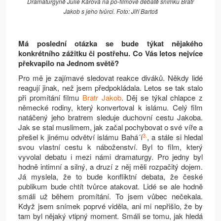
Dramaturgyně Julie Kárová na po-filmové debatě snímku Bratr
Jakob s jeho tvůrci. Foto: Jiří Bartoš
Má poslední otázka se bude týkat nějakého
konkrétního zážitku či postřehu. Co Vás letos nejvíce
překvapilo na Jednom světě?
Pro mě je zajímavé sledovat reakce diváků. Někdy lidé
reagují jinak, než jsem předpokládala. Letos se tak stalo
při promítání filmu
Bratr Jakob
. Děj se týkal chlapce z
německé rodiny, který konvertoval k islámu. Celý film
natáčený jeho bratrem sleduje duchovní cestu Jakoba.
Jak se stal muslimem, jak začal pochybovat o své víře a
3.
přešel k jinému odvětví islámu Bahá´í
, a stále si hledal
svou vlastní cestu k náboženství. Byl to film, který
vyvolal debatu i mezi námi dramaturgy. Pro jedny byl
hodně intimní a silný, a druzí z něj měli rozpačitý dojem.
Já myslela, že to bude konfliktní debata, že české
publikum bude chtít tvůrce atakovat. Lidé se ale hodně
smáli už během promítání. To jsem vůbec nečekala.
Když jsem snímek poprvé viděla, ani mi nepřišlo, že by
tam byl nějaký vtipný moment. Smáli se tomu, jak hledá