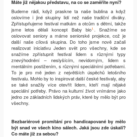
Máte již nějakou představu, na co se zaměříte nyní?
Budeme rádi, když praskne ta naše bublina a když
oslovíme i jiné skupiny lidí než naše tradiční diváky.
Zpřístupňujeme festival matkám a otcům s dětmi, takže
1.
jsme letos dělali koncept Baby bio
. Snažíme se
oslovovat seniory a máme seniorské projekce, což je
další naše cílová skupina. Do toho jsme nově začali
realizovat iniciativu Jeden svět pro všechny, kde se
snažíme zpřístupnit festival lidem s různými typy
znevýhodnění – neslyšícím, nevidomým, lidem s
mentálním postižením, s různými speciálními potřebami.
To je pro mě jeden z největších úspěchů letošního
festivalu. Mohlo by to inspirovat další české festivaly, aby
se také snažily více otevřít lidem, kteří mají nějaké
speciální potřeby. Právo na kulturní život vnímáme jako
jedno ze základních lidských práv, které by mělo být pro
všechny.
Bezbariérové promítání pro handicapované by mělo
být snad ve všech kino sálech. Jaká jsou zde úskalí?
Co máte již za sebou?