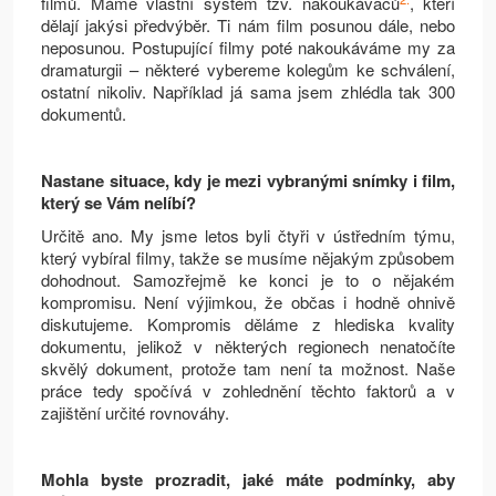
filmů. Máme vlastní systém tzv. nakoukávačů
, kteří
dělají jakýsi předvýběr. Ti nám film posunou dále, nebo
neposunou. Postupující filmy poté nakoukáváme my za
dramaturgii – některé vybereme kolegům ke schválení,
ostatní nikoliv. Například já sama jsem zhlédla tak 300
dokumentů.
Nastane situace, kdy je mezi vybranými snímky i film,
který se Vám nelíbí?
Určitě ano. My jsme letos byli čtyři v ústředním týmu,
který vybíral filmy, takže se musíme nějakým způsobem
dohodnout. Samozřejmě ke konci je to o nějakém
kompromisu. Není výjimkou, že občas i hodně ohnivě
diskutujeme. Kompromis děláme z hlediska kvality
dokumentu, jelikož v některých regionech nenatočíte
skvělý dokument, protože tam není ta možnost. Naše
práce tedy spočívá v zohlednění těchto faktorů a v
zajištění určité rovnováhy.
Mohla byste prozradit, jaké máte podmínky, aby