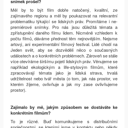
snímek prošel?
Měl by to být film dobře natočený, kvalitní, ze
zajímavého regionu a měl by poukazovat na relevantní
problematiku týkající se lidských práv. Promítáme i ne-
premiérové snímky. Pro nás jsou důležitá témata a
zpřístupnění daného filmu lidem. Nicméně vzhledem k
počtu filmů, dáváme přednost těm nejnovějším. Nejsme
artový, ani experimentální filmový festival. Lidé chodí na
Jeden svět, aby se dozvěděli něco o současných
událostech a o konkrétních problémech. Zároveň se stále
více otevíráme širšímu pojetí lidských práv. Věnujeme se
například ekologickým a life-stylovým filmům, které
zpracovávají témata jako je lidská strava, trvalá
udržitelnost nebo tvář města (o tom, jak nás prostor, ve
kterém žijeme, ovlivňuje a jak my zase ovlivňujeme
prostor).
Zajímalo by mě, jakým způsobem se dostáváte ke
konkrétním filmům?
To je různé. Buď komunikujeme s distribučními
společnostmi, se kterými jsme v kontaktu nebo někdy