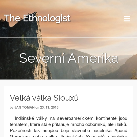
The Ethnologist
Severní Amerika
Velká válka Siouxů
by
on
JAN TOMAN
23. 11. 2015
Indiánské války na severoamerickém kontinentě jsou
tématem, které stále přitahuje mnoho odborníků, ale i laiků.
Pozornosti tak neujdou boje slavného náčelníka Apačů
Geronima nebo válka floridských Seminolů náčelníka