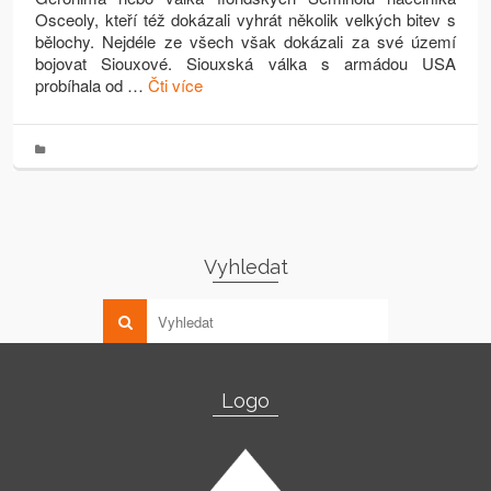
Osceoly, kteří též dokázali vyhrát několik velkých bitev s
bělochy. Nejdéle ze všech však dokázali za své území
bojovat Siouxové. Siouxská válka s armádou USA
probíhala od …
Čti více
Vyhledat
Logo