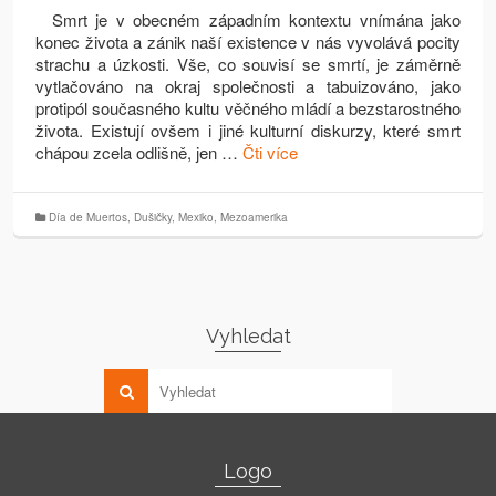
Smrt je v obecném západním kontextu vnímána jako
konec života a zánik naší existence v nás vyvolává pocity
strachu a úzkosti. Vše, co souvisí se smrtí, je záměrně
vytlačováno na okraj společnosti a tabuizováno, jako
protipól současného kultu věčného mládí a bezstarostného
života. Existují ovšem i jiné kulturní diskurzy, které smrt
chápou zcela odlišně, jen …
Čti více
Día de Muertos
,
Dušičky
,
Mexiko
,
Mezoamerika
Vyhledat
Logo