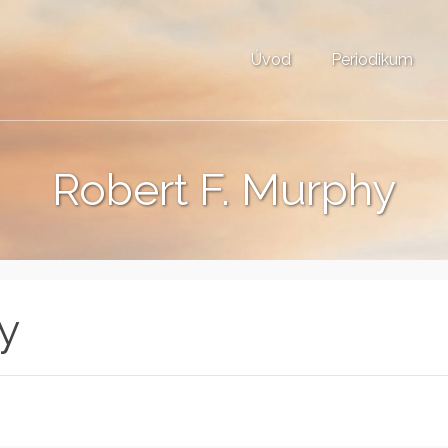
Úvod
Periodikum
Robert F. Murphy
y