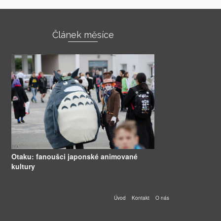
Článek měsíce
Otaku: fanoušci japonské animované
kultury
Úvod
Kontakt
O nás